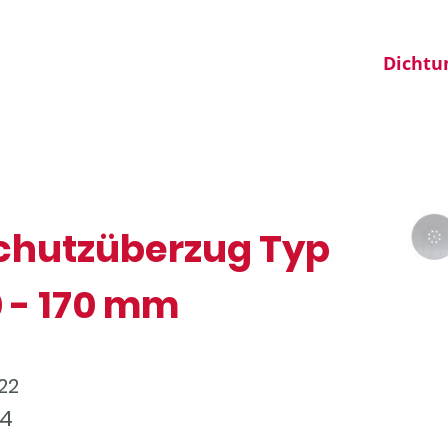
Dichtu
chutzüberzug Typ
 - 170 mm
22
34